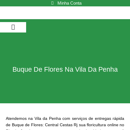
Ir
Minha Conta
para
o
conteúdo
Buquê de Flores
Cestas de Café da Manhã
Cestas de Chocolate
Cestas e Kits
Buque De Flores Na Vila Da Penha
Atendemos na Vila da Penha com serviços de entregas rápida
de Buque de Flores: Central Cestas Rj sua floricultura online no