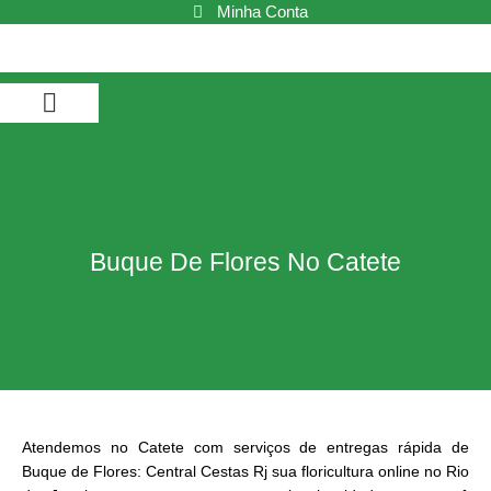
Ir
Minha Conta
para
o
conteúdo
Buquê de Flores
Cestas de Café da Manhã
Cestas de Chocolate
Cestas e Kits
Buque De Flores No Catete
Atendemos no Catete com serviços de entregas rápida de
Buque de Flores: Central Cestas Rj sua floricultura online no Rio