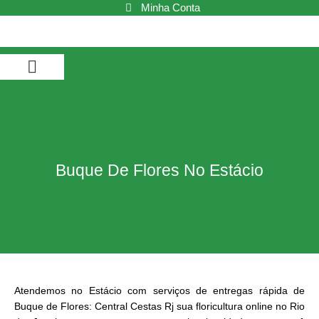
Ir
Minha Conta
para
o
conteúdo
Buquê de Flores
Cestas de Café da Manhã
Cestas de Chocolate
Cestas e Kits
Buque De Flores No Estácio
Atendemos no Estácio com serviços de entregas rápida de
Buque de Flores: Central Cestas Rj sua floricultura online no Rio