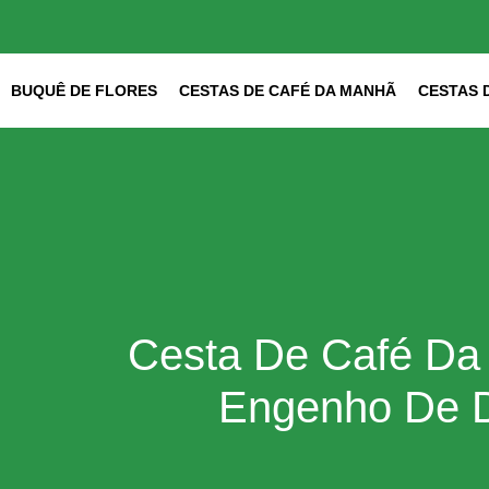
Ir
para
o
conteúdo
BUQUÊ DE FLORES
CESTAS DE CAFÉ DA MANHÃ
CESTAS 
Cesta De Café Da
Engenho De D