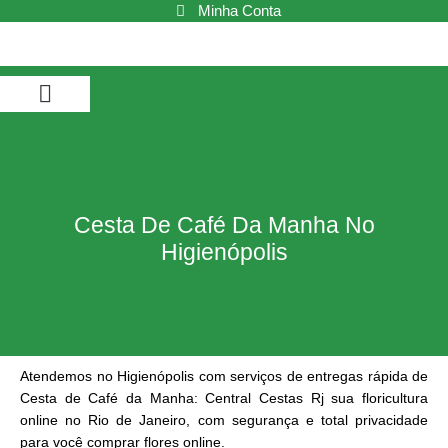
Ir
Minha Conta
para
o
conteúdo
Buquê de Flores
Cestas de Café da Manhã
Cestas de Chocolate
Cestas e Kits
Cesta De Café Da Manha No
Higienópolis
Atendemos no Higienópolis com serviços de entregas rápida de
Cesta de Café da Manha: Central Cestas Rj sua floricultura
online no Rio de Janeiro, com segurança e total privacidade
para você comprar flores online.