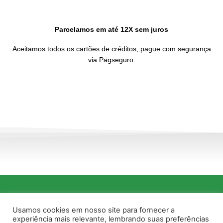
Parcelamos em até 12X sem juros
Aceitamos todos os cartões de créditos, pague com segurança
via Pagseguro.
Usamos cookies em nosso site para fornecer a
Atendemos 24H em todas as cidades do estado do Rio de Janeiro
experiência mais relevante, lembrando suas preferências