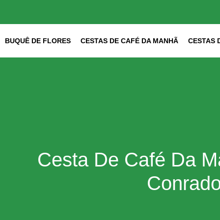
Ir
para
o
conteúdo
BUQUÊ DE FLORES
CESTAS DE CAFÉ DA MANHÃ
CESTAS 
Cesta De Café Da M
Conrad