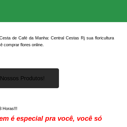
sta de Café da Manha: Central Cestas Rj sua floricultura
ê comprar flores online.
a Nossos Produtos!
3 Horas!!!
em é especial pra você, você só