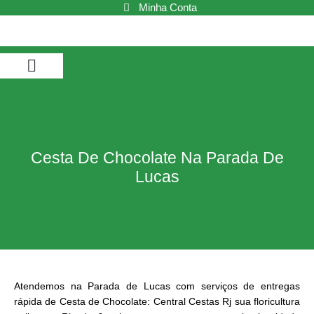
Ir
Minha Conta
para
o
conteúdo
Buquê de Flores
Cestas de Café da Manhã
Cestas de Chocolate
Cestas e Kits
Cesta De Chocolate Na Parada De
Lucas
Atendemos na Parada de Lucas com serviços de entregas
rápida de Cesta de Chocolate: Central Cestas Rj sua floricultura