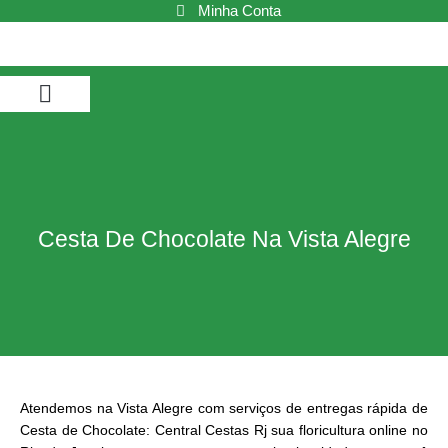
Ir
Minha Conta
para
o
conteúdo
Buquê de Flores
Cestas de Café da Manhã
Cestas de Chocolate
Cestas e Kits
Cesta De Chocolate Na Vista Alegre
Atendemos na Vista Alegre com serviços de entregas rápida de
Cesta de Chocolate: Central Cestas Rj sua floricultura online no