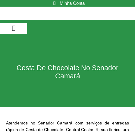
Ir
Minha Conta
para
o
conteúdo
Buquê de Flores
Cestas de Café da Manhã
Cestas de Chocolate
Cestas e Kits
Cesta De Chocolate No Senador
Camará
Atendemos no Senador Camará com serviços de entregas
rápida de Cesta de Chocolate: Central Cestas Rj sua floricultura