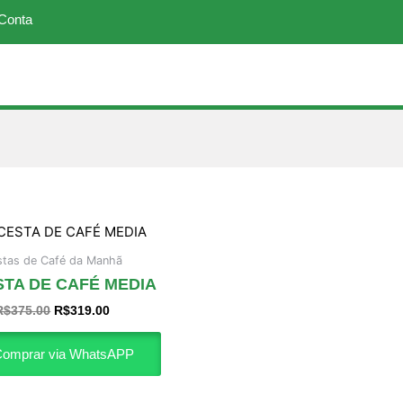
Conta
O
O
preço
preço
original
atual
stas de Café da Manhã
era:
é:
STA DE CAFÉ MEDIA
R$375.00.
R$319.00.
R$
375.00
R$
319.00
omprar via WhatsAPP