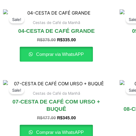
O
O
preço
preço
Sale!
Sal
original
atual
Cestas de Café da Manhã
era:
é:
04-CESTA DE CAFÉ GRANDE
0
R$375.00.
R$335.00.
R$
375.00
R$
335.00
Comprar via WhatsAPP
O
O
preço
preço
Sale!
Sal
original
atual
Cestas de Café da Manhã
era:
é:
07-CESTA DE CAFÉ COM URSO +
R$477.00.
R$345.00.
BUQUÊ
08-
R$
477.00
R$
345.00
Comprar via WhatsAPP