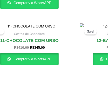
Comprar via WhatsAPP
O
O
preço
preço
e!
Sale!
original
atual
Cestas de Chocolate
era:
é:
11-CHOCOLATE COM URSO
12-B
R$410.00.
R$345.00.
R$
410.00
R$
345.00
Comprar via WhatsAPP
C