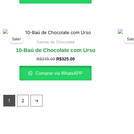
O
O
preço
preço
Sale!
Sal
original
atual
Cestas de Chocolate
era:
é:
10-Baú de Chocolate com Urso
R$345.00.
R$325.00.
R$
345.00
R$
325.00
Comprar via WhatsAPP
1
2
→