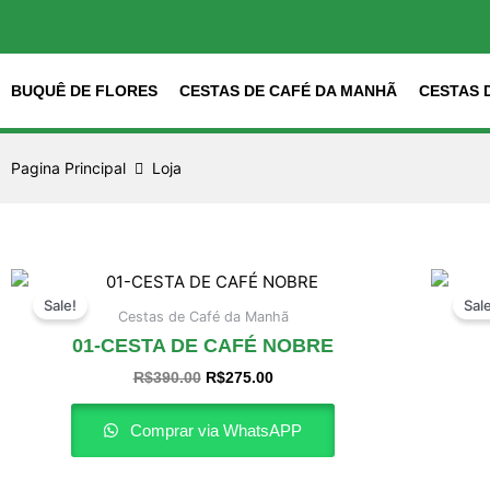
Ir
para
o
conteúdo
BUQUÊ DE FLORES
CESTAS DE CAFÉ DA MANHÃ
CESTAS 
Pagina Principal
Loja
O
O
preço
preço
Sale!
Sal
original
atual
Cestas de Café da Manhã
era:
é:
01-CESTA DE CAFÉ NOBRE
R$390.00.
R$275.00.
R$
390.00
R$
275.00
Comprar via WhatsAPP