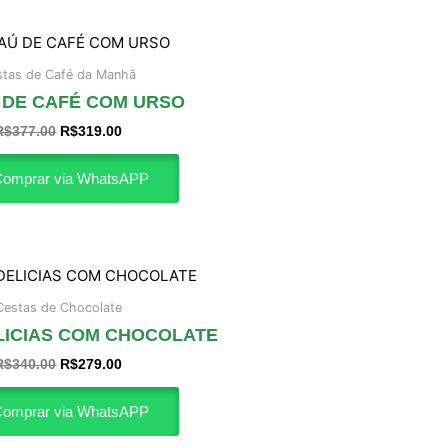
O
O
preço
preço
original
atual
stas de Café da Manhã
era:
é:
 DE CAFÉ COM URSO
R$377.00.
R$319.00.
R$
377.00
R$
319.00
omprar via WhatsAPP
O
O
preço
preço
original
atual
Cestas de Chocolate
era:
é:
LICIAS COM CHOCOLATE
R$340.00.
R$279.00.
R$
340.00
R$
279.00
omprar via WhatsAPP