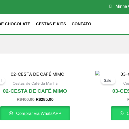
Minha 
DE CHOCOLATE
CESTAS E KITS
CONTATO
O
O
preço
preço
e!
Sale!
original
atual
Cestas de Café da Manhã
Ce
era:
é:
02-CESTA DE CAFÉ MIMO
03-CE
R$400.00.
R$285.00.
R$
400.00
R$
285.00
Comprar via WhatsAPP
C