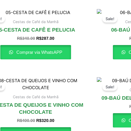
O
O
preço
preço
e!
Sale!
original
atual
Cestas de Café da Manhã
Ce
era:
é:
5-CESTA DE CAFÊ E PELUCIA
06-BAÚ
R$340.00.
R$287.00.
R$
340.00
R$
287.00
Comprar via WhatsAPP
C
O
O
preço
preço
e!
Sale!
original
atual
era:
é:
Cestas de Café da Manhã
09-BAÚ DE
R$400.00.
R$320.00.
CESTA DE QUEIJOS E VINHO COM
CHOCOLATE
C
R$
400.00
R$
320.00