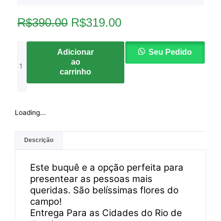
O
O
R$
390.00
R$
319.00
preço
preço
16-
original
atual
Adicionar
Seu Pedido
BUQUÊ
ao
era:
é:
DE
carrinho
R$390.00.
R$319.00.
FLORES
VINHOS
CHOCOLATE
quantidade
Loading...
Descrição
Este buquê e a opção perfeita para
presentear as pessoas mais
queridas. São belíssimas flores do
campo!
Entrega Para as Cidades do Rio de