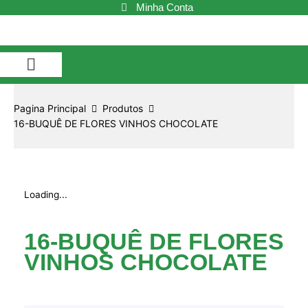
Ir
Minha Conta
para
o
conteúdo
Buquê de Flores
Cestas de Café da Manhã
Cestas de Chocolate
Cestas e Kits
Pagina Principal
Produtos
16-BUQUÊ DE FLORES VINHOS CHOCOLATE
Loading...
16-BUQUÊ DE FLORES
VINHOS CHOCOLATE